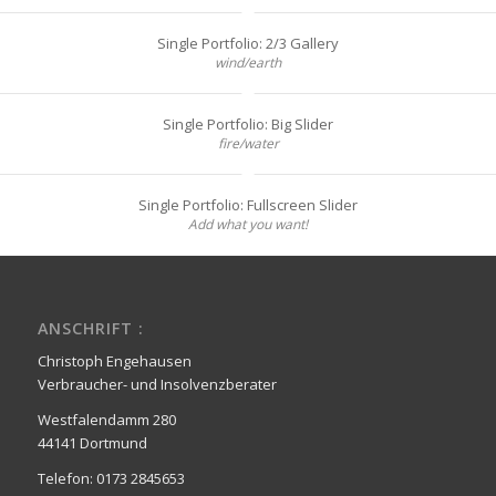
Single Portfolio: 2/3 Gallery
wind/earth
Single Portfolio: Big Slider
fire/water
Single Portfolio: Fullscreen Slider
Add what you want!
ANSCHRIFT :
Christoph Engehausen
Verbraucher- und Insolvenzberater
Westfalendamm 280
44141 Dortmund
Telefon: 0173 2845653