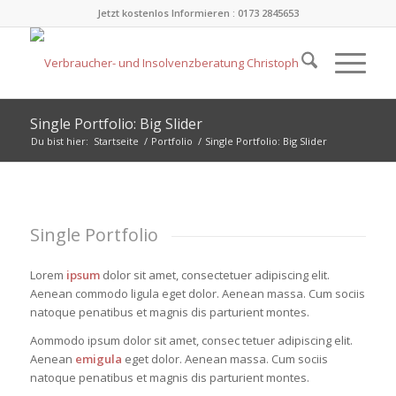
Jetzt kostenlos Informieren : 0173 2845653
LOREM IPSUM
DOLOR
Single Portfolio: Big Slider
Lorem ipsum dolor sit amet, consectetuer
Du bist hier:
Startseite
/
Portfolio
/
Single Portfolio: Big Slider
adipiscing elit. Aenean commodo ligula eget
dolor.
1
2
3
4
Single Portfolio
Lorem
ipsum
dolor sit amet, consectetuer adipiscing elit.
Aenean commodo ligula eget dolor. Aenean massa. Cum sociis
natoque penatibus et magnis dis parturient montes.
Aommodo ipsum dolor sit amet, consec tetuer adipiscing elit.
Aenean
emigula
eget dolor. Aenean massa. Cum sociis
natoque penatibus et magnis dis parturient montes.