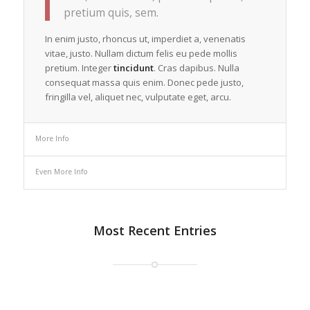
felis, ultricies nec, pellentesque eu,
pretium quis, sem.
In enim justo, rhoncus ut, imperdiet a, venenatis
vitae, justo. Nullam dictum felis eu pede mollis
pretium. Integer
tincidunt
. Cras dapibus. Nulla
consequat massa quis enim. Donec pede justo,
fringilla vel, aliquet nec, vulputate eget, arcu.
More Info
Even More Info
Most Recent Entries